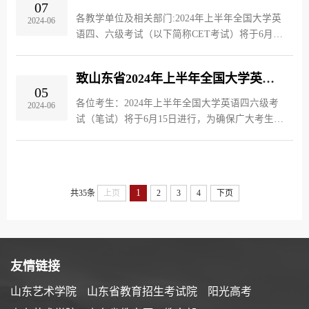
07
各教学单位及相关部门:2024年上半年全国大学英
2024-06
语四、六级考试（以下简称CET考试）将于6月15
日举行。根据山东省教育招生考试院《关于做好
山东省2024年全国大学英语四六级考试工作的通
致山东省2024年上半年全国大学英语四六级考试（笔试）考生的一封信
知》（鲁招考〔2024〕16号）文...
05
各位考生：2024年上半年全国大学英语四六级考
2024-06
试（笔试）将于6月15日进行，为确保广大考生考
试平安顺利，现将有关事项提醒如下：一、做好
考试准备，从容应考（一）及时打印准考证。考
生请于6月7日—15日登录全国大...
1
共35条
上页
2
3
4
下页
友情链接
山东艺术学院
山东省教育招生考试院
阳光高考